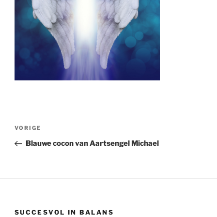
Bericht
Vorig
VORIGE
navigatie
bericht
Blauwe cocon van Aartsengel Michael
SUCCESVOL IN BALANS