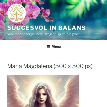
Ga
naar
de
inhoud
SUCCESVOL IN BALANS
Voor meer energie, bewustzijn en spirituele groei
Menu
Maria Magdalena (500 x 500 px)