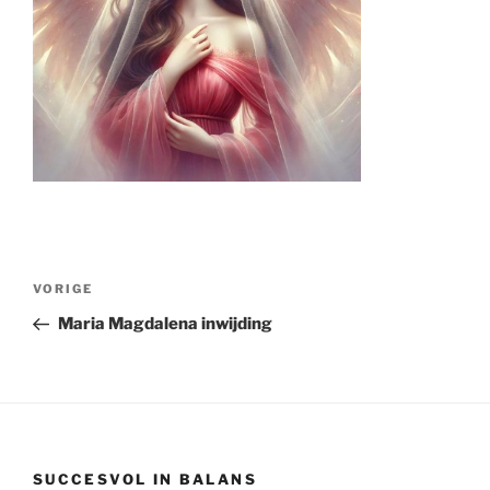
Bericht
Vorig
VORIGE
navigatie
bericht
Maria Magdalena inwijding
SUCCESVOL IN BALANS