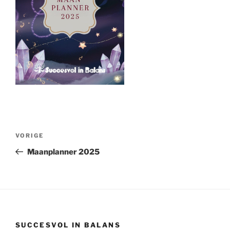
Bericht
Vorig
VORIGE
navigatie
bericht
Maanplanner 2025
SUCCESVOL IN BALANS