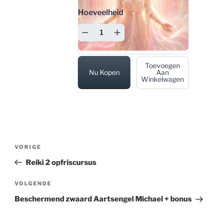
Hoeveelheid
Toevoegen
Nu Kopen
Aan
Winkelwagen
Bericht navigatie
Vorig bericht
VORIGE
Reiki 2 opfriscursus
Volgend bericht
VOLGENDE
Beschermend zwaard Aartsengel Michael + bonus