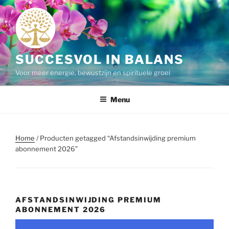
Ga
naar
de
inhoud
SUCCESVOL IN BALANS
Voor meer energie, bewustzijn en spirituele groei
Menu
Home
/ Producten getagged “Afstandsinwijding premium
abonnement 2026”
AFSTANDSINWIJDING PREMIUM
ABONNEMENT 2026