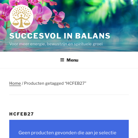
Ga
naar
de
inhoud
SUCCESVOL IN BALANS
Voor meer energie, bewustzijn en spirituele groei
Menu
Home
/ Producten getagged “HCFEB27”
HCFEB27
Geen producten gevonden die aan je selectie