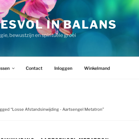
ESVOL IN BALANS
ie, bewustzijn en spirituele groei
ssen
Contact
Inloggen
Winkelmand
gged “Losse Afstandsinwijding - Aartsengel Metatron”