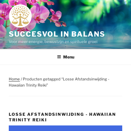
Ga
naar
de
inhoud
SUCCESVOL IN BALANS
Voor meer energie, bewustzijn en spirituele groei
Menu
Home
/ Producten getagged “Losse Afstandsinwijding -
Hawaiian Trinity Reiki”
LOSSE AFSTANDSINWIJDING - HAWAIIAN
TRINITY REIKI