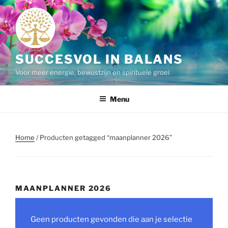
Ga
naar
de
inhoud
SUCCESVOL IN BALANS
Voor meer energie, bewustzijn en spirituele groei
Menu
Home
/ Producten getagged “maanplanner 2026”
MAANPLANNER 2026
Geen producten gevonden die aan je selectie