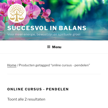
Ga
naar
de
inhoud
SUCCESVOL IN BALANS
Voor meer energie, bewustzijn en spirituele groei
Menu
Home
/ Producten getagged “online cursus - pendelen”
ONLINE CURSUS - PENDELEN
Toont alle 2 resultaten