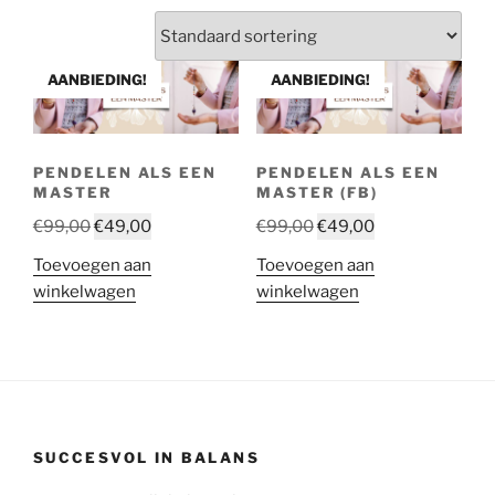
AANBIEDING!
AANBIEDING!
PENDELEN ALS EEN
PENDELEN ALS EEN
MASTER
MASTER (FB)
Oorspronkelijke
Huidige
Oorspronkelijke
Huidige
€
99,00
€
49,00
€
99,00
€
49,00
prijs
prijs
prijs
prijs
Toevoegen aan
Toevoegen aan
was:
is:
was:
is:
winkelwagen
winkelwagen
€99,00.
€49,00.
€99,00.
€49,00.
SUCCESVOL IN BALANS