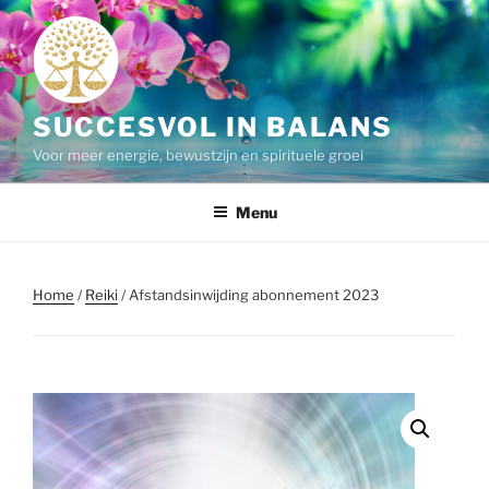
Ga
naar
de
inhoud
SUCCESVOL IN BALANS
Voor meer energie, bewustzijn en spirituele groei
Menu
Home
/
Reiki
/ Afstandsinwijding abonnement 2023