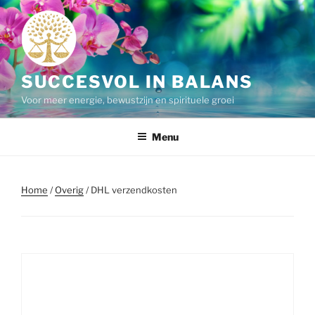
Ga
naar
de
inhoud
SUCCESVOL IN BALANS
Voor meer energie, bewustzijn en spirituele groei
Menu
Home
/
Overig
/ DHL verzendkosten