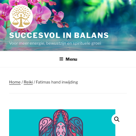
Ga
naar
de
inhoud
SUCCESVOL IN BALANS
Voor meer energie, bewustzijn en spirituele groei
Menu
Home
/
Reiki
/ Fatimas hand inwijding