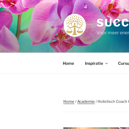
Ga
naar
de
SUCC
inhoud
Voor meer energ
Home
Inspiratie
Cursu
Home
/
Academie
/ Holistisch Coach 