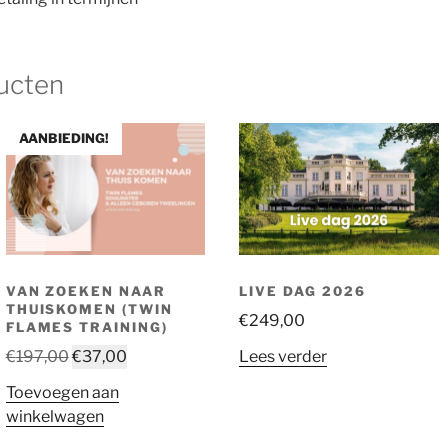
ucten
AANBIEDING!
VAN ZOEKEN NAAR
LIVE DAG 2026
THUISKOMEN (TWIN
€
249,00
FLAMES TRAINING)
Oorspronkelijke
Huidige
€
197,00
€
37,00
Lees verder
prijs
prijs
Toevoegen aan
was:
is:
winkelwagen
€197,00.
€37,00.