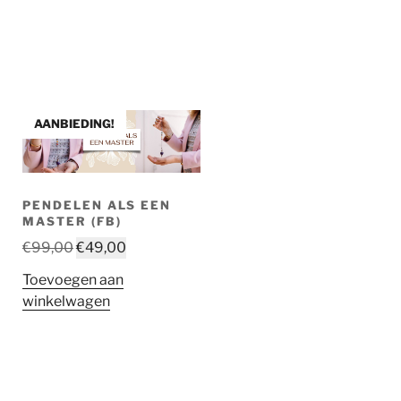
AANBIEDING!
PENDELEN ALS EEN
MASTER (FB)
Oorspronkelijke
Huidige
€
99,00
€
49,00
prijs
prijs
Toevoegen aan
was:
is:
winkelwagen
€99,00.
€49,00.