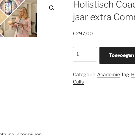
Holistisch Coa
jaar extra Com
€
297,00
Holistisch
Toevoegen
Coach
Opleiding
-
Categorie:
Academie
Tag:
H
1
Calls
jaar
extra
Community
Calls
aantal
taling in termijnen