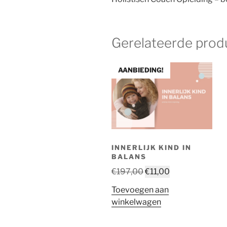
Gerelateerde prod
AANBIEDING!
INNERLIJK KIND IN
BALANS
Oorspronkelijke
Huidige
€
197,00
€
11,00
prijs
prijs
Toevoegen aan
was:
is:
winkelwagen
€197,00.
€11,00.