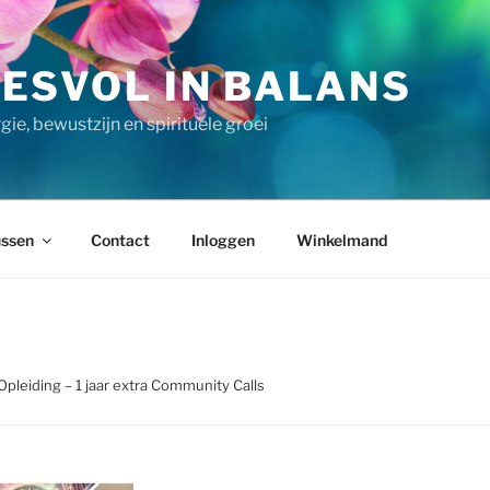
ESVOL IN BALANS
ie, bewustzijn en spirituele groei
ssen
Contact
Inloggen
Winkelmand
Opleiding – 1 jaar extra Community Calls