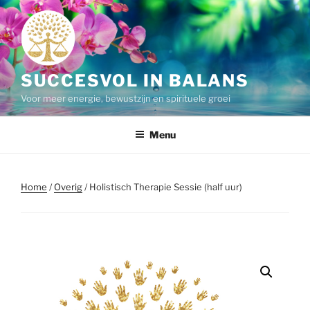
Ga
naar
de
inhoud
SUCCESVOL IN BALANS
Voor meer energie, bewustzijn en spirituele groei
Menu
Home
/
Overig
/ Holistisch Therapie Sessie (half uur)