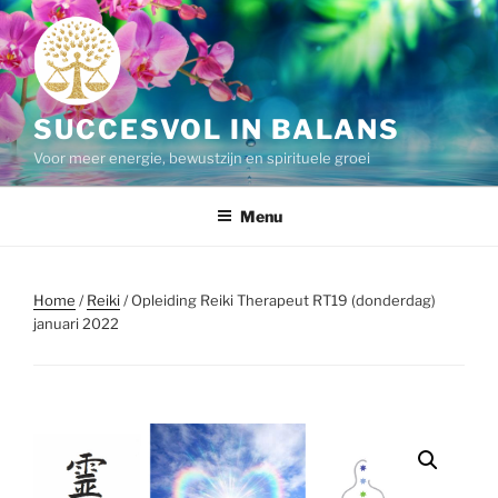
Ga
naar
de
inhoud
SUCCESVOL IN BALANS
Voor meer energie, bewustzijn en spirituele groei
Menu
Home
/
Reiki
/ Opleiding Reiki Therapeut RT19 (donderdag)
januari 2022