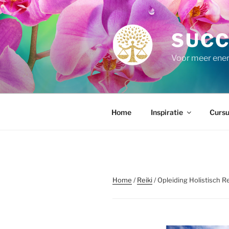
Ga
naar
de
SUCC
inhoud
Voor meer energ
Home
Inspiratie
Cursu
Home
/
Reiki
/ Opleiding Holistisch R