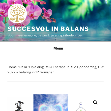
Ga
naar
de
inhoud
SUCCESVOL IN BALANS
Voor meer energie, bewustzijn en spirituele groei
Menu
Home
/
Reiki
/ Opleiding Reiki Therapeut RT23 (donderdag) Okt
2022 – betaling in 12 termijnen