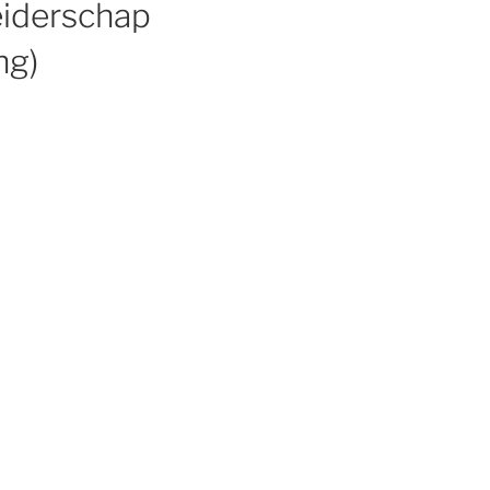
eiderschap
ng)