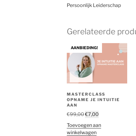
Persoonlijk Leiderschap
Gerelateerde prod
AANBIEDING!
MASTERCLASS
OPNAME JE INTUITIE
AAN
Oorspronkelijke
Huidige
€
99,00
€
7,00
prijs
prijs
Toevoegen aan
was:
is:
winkelwagen
€99,00.
€7,00.