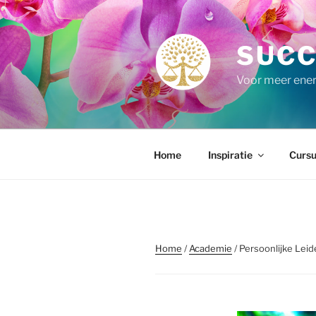
Ga
naar
de
SUCC
inhoud
Voor meer energ
Home
Inspiratie
Cursu
Home
/
Academie
/ Persoonlijke Leid