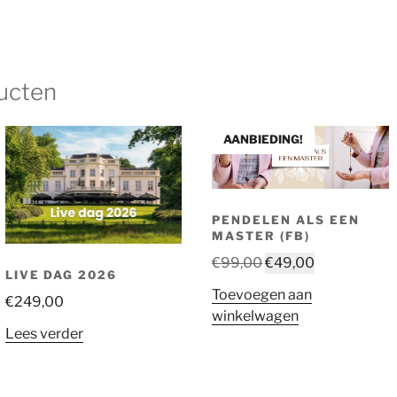
ucten
AANBIEDING!
PENDELEN ALS EEN
MASTER (FB)
Oorspronkelijke
Huidige
€
99,00
€
49,00
LIVE DAG 2026
prijs
prijs
Toevoegen aan
€
249,00
was:
is:
winkelwagen
€99,00.
€49,00.
Lees verder