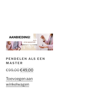
AANBIEDING!
PENDELEN ALS EEN
MASTER
Oorspronkelijke
Huidige
€
99,00
€
49,00
prijs
prijs
Toevoegen aan
was:
is:
winkelwagen
€99,00.
€49,00.