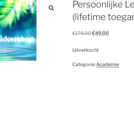
Persoonlijke L
(lifetime toega
Oorspronkelijke
Huidige
€
179,00
€
49,00
prijs
prijs
was:
is:
Uitverkocht
€179,00.
€49,00.
Categorie:
Academie