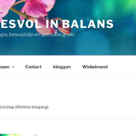
ESVOL IN BALANS
ie, bewustzijn en spirituele groei
ssen
Contact
Inloggen
Winkelmand
erschap (lifetime toegang)