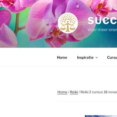
Ga
naar
de
SUCC
inhoud
Voor meer energ
Home
Inspiratie
Cursu
Home
/
Reiki
/ Reiki 2 cursus 18 no