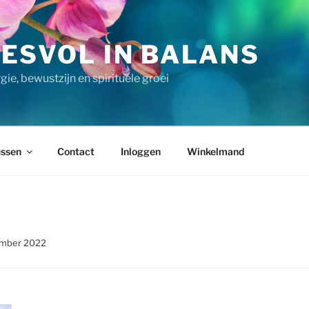
ESVOL IN BALANS
ie, bewustzijn en spirituele groei
ssen
Contact
Inloggen
Winkelmand
vember 2022