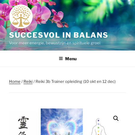
Ga
naar
de
inhoud
SUCCESVOL IN BALANS
Voor meer energie, bewustzijn en spirituele groei
Menu
Home
/
Reiki
/ Reiki 3b Trainer opleiding (10 okt en 12 dec)